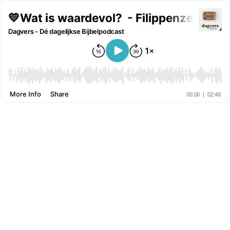
💛Wat is waardevol? - Filippenzen 3:7-
Dagvers - Dé dagelijkse Bijbelpodcast
More Info
Share
00:00
|
02:48