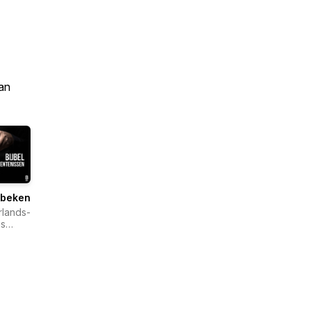
an
lbekentenissen
lands-
s
lgenootschap