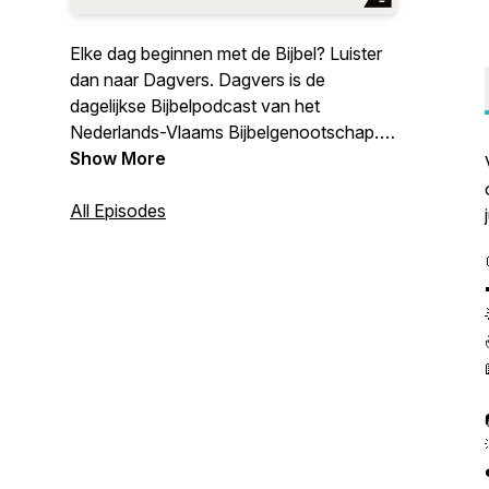
Elke dag beginnen met de Bijbel? Luister
dan naar Dagvers. Dagvers is de
dagelijkse Bijbelpodcast van het
Nederlands-Vlaams Bijbelgenootschap.
Krijg Bijbelse inspiratie en een vraag of
Show More
opdracht om over na te denken. Zo komt
de Bijbel echt dichtbij!
All Episodes