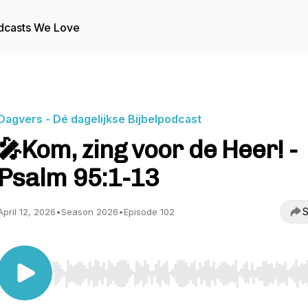
dcasts We Love
Dagvers - Dé dagelijkse Bijbelpodcast
🎤Kom, zing voor de Heer! -
Psalm 95:1-13
S
April 12, 2026
•
Season 2026
•
Episode 102
Use Left/Right to seek, Home/End to jump to start o