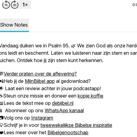
0:
Show Notes
Vandaag duiken we in Psalm 95. 🌿 We zien God als onze herde
ons leidt en beschermt. Laten we luisteren naar zijn stem en s
juichen. Ontdek hoe jij zijn stem kunt herkennen.
💬
Verder praten over de aflevering?
📲Heb jij de
MijnBijbel app
al gedownload?
🌟 Laat een review achter in jouw podcastapp!
☕Steun onze missie en doneer een
kopje koffie
📖Lees de tekst mee op
debijbel.nl
📱 Abonneer op ons
WhatsApp kanaal
📷Volg ons op
Instagram
💡Schrijf je in voor
tweewekelijkse Bijbelse inspiratie
❤️Lees meer over het
Bijbelgenootschap