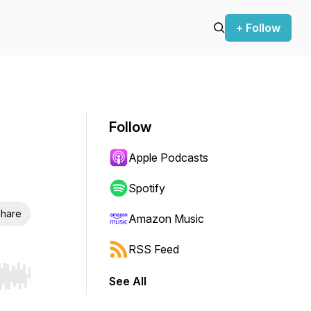
+ Follow
Follow
Apple Podcasts
Spotify
hare
Amazon Music
RSS Feed
See All
r end. Hold shift to jump forward or backward.