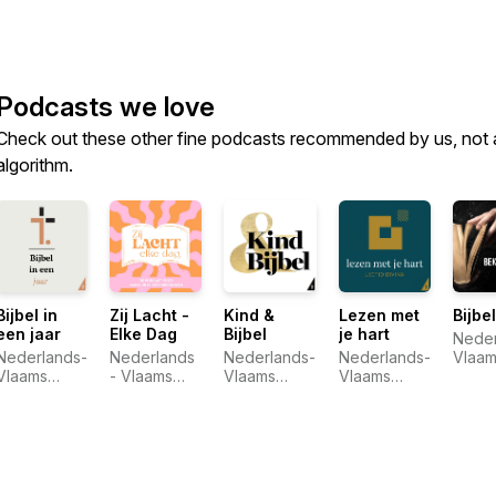
Podcasts we love
Check out these other fine podcasts recommended by us, not 
algorithm.
Bijbel in
Zij Lacht -
Kind &
Lezen met
Bijbe
een jaar
Elke Dag
Bijbel
je hart
Neder
Nederlands-
Nederlands
Nederlands-
Nederlands-
Vlaam
Vlaams
- Vlaams
Vlaams
Vlaams
Bijbe
Bijbelgenootschap
Bijbelgenootschap
Bijbelgenootschap
Bijbelgenootschap