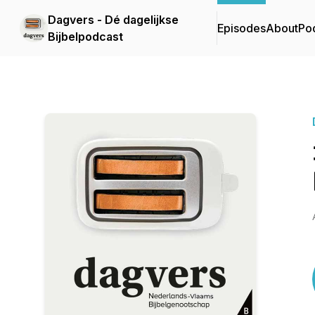
Dagvers - Dé dagelijkse
Episodes
About
Po
Bijbelpodcast