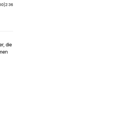
00
|
2:36
r, die
amen