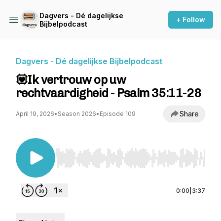
Dagvers - Dé dagelijkse
+ Follow
Bijbelpodcast
Dagvers - Dé dagelijkse Bijbelpodcast
💟Ik vertrouw op uw
rechtvaardigheid - Psalm 35:11-28
Share
April 19, 2026
•
Season 2026
•
Episode 109
Use Left/Right to seek, Home/End to jump to st
0:00
|
3:37