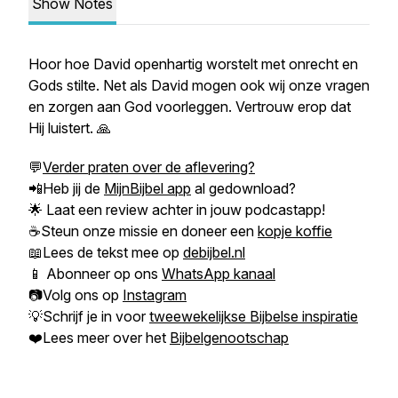
Show Notes
Hoor hoe David openhartig worstelt met onrecht en
Gods stilte. Net als David mogen ook wij onze vragen
en zorgen aan God voorleggen. Vertrouw erop dat
Hij luistert. 🙏
💬
Verder praten over de aflevering?
📲Heb jij de
MijnBijbel app
al gedownload?
🌟 Laat een review achter in jouw podcastapp!
☕Steun onze missie en doneer een
kopje koffie
📖Lees de tekst mee op
debijbel.nl
📱 Abonneer op ons
WhatsApp kanaal
📷Volg ons op
Instagram
💡Schrijf je in voor
tweewekelijkse Bijbelse inspiratie
❤️Lees meer over het
Bijbelgenootschap