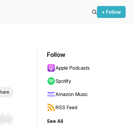
+ Follow
Follow
Apple Podcasts
Spotify
hare
Amazon Music
RSS Feed
See All
r end. Hold shift to jump forward or backward.