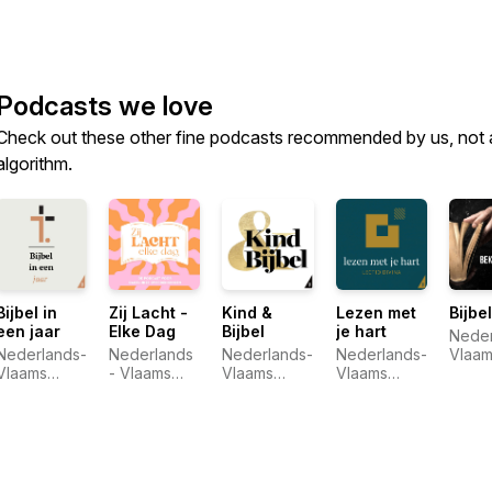
Podcasts we love
Check out these other fine podcasts recommended by us, not 
algorithm.
Bijbel in
Zij Lacht -
Kind &
Lezen met
Bijbe
een jaar
Elke Dag
Bijbel
je hart
Neder
Nederlands-
Nederlands
Nederlands-
Nederlands-
Vlaam
Vlaams
- Vlaams
Vlaams
Vlaams
Bijbe
Bijbelgenootschap
Bijbelgenootschap
Bijbelgenootschap
Bijbelgenootschap