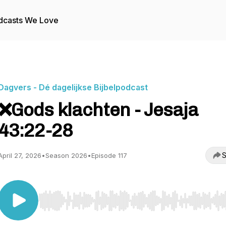
dcasts We Love
Dagvers - Dé dagelijkse Bijbelpodcast
❌Gods klachten - Jesaja
43:22-28
S
April 27, 2026
•
Season 2026
•
Episode 117
Use Left/Right to seek, Home/End to jump to start o