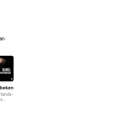
an
lbekentenissen
lands-
s
lgenootschap