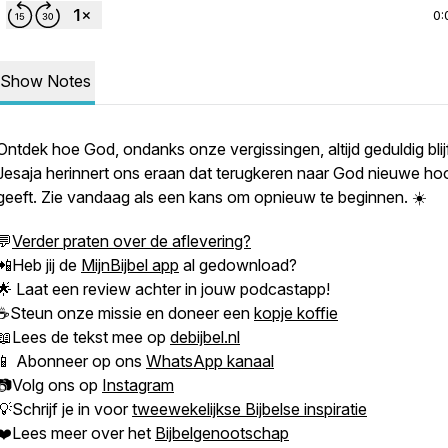
0:
Show Notes
Ontdek hoe God, ondanks onze vergissingen, altijd geduldig blijf
Jesaja herinnert ons eraan dat terugkeren naar God nieuwe ho
geeft. Zie vandaag als een kans om opnieuw te beginnen. ☀️
💬
Verder praten over de aflevering?
📲Heb jij de
MijnBijbel app
al gedownload?
🌟 Laat een review achter in jouw podcastapp!
☕Steun onze missie en doneer een
kopje koffie
📖Lees de tekst mee op
debijbel.nl
📱 Abonneer op ons
WhatsApp kanaal
📷Volg ons op
Instagram
💡Schrijf je in voor
tweewekelijkse Bijbelse inspiratie
❤️Lees meer over het
Bijbelgenootschap