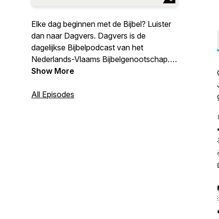
Elke dag beginnen met de Bijbel? Luister
dan naar Dagvers. Dagvers is de
dagelijkse Bijbelpodcast van het
Nederlands-Vlaams Bijbelgenootschap.
Krijg Bijbelse inspiratie en een vraag of
Show More
opdracht om over na te denken. Zo komt
de Bijbel echt dichtbij!
All Episodes