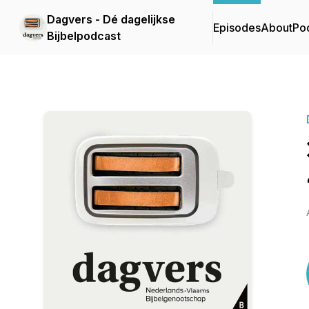
Dagvers - Dé dagelijkse
Episodes
About
Po
Bijbelpodcast