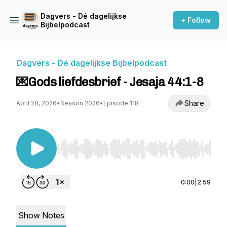
Dagvers - Dé dagelijkse
+ Follow
Bijbelpodcast
Dagvers - Dé dagelijkse Bijbelpodcast
💌Gods liefdesbrief - Jesaja 44:1-8
Share
April 28, 2026
•
Season 2026
•
Episode 118
Use Left/Right to seek, Home/End to jump to st
0:00
|
2:59
Show Notes