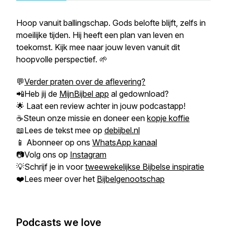
Hoop vanuit ballingschap. Gods belofte blijft, zelfs in
moeilijke tijden. Hij heeft een plan van leven en
toekomst. Kijk mee naar jouw leven vanuit dit
hoopvolle perspectief. 🌱
💬
Verder praten over de aflevering?
📲Heb jij de
MijnBijbel app
al gedownload?
🌟 Laat een review achter in jouw podcastapp!
☕Steun onze missie en doneer een
kopje koffie
📖Lees de tekst mee op
debijbel.nl
📱 Abonneer op ons
WhatsApp kanaal
📷Volg ons op
Instagram
💡Schrijf je in voor
tweewekelijkse Bijbelse inspiratie
❤️Lees meer over het
Bijbelgenootschap
Podcasts we love