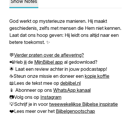
Show Notes
God werkt op mysterieuze manieren. Hij maakt
geschiedenis, zelfs met mensen die Hem niet kennen.
Laat dat ons hoop geven: Hij leidt ons altijd naar een
betere toekomst. ✨
💬
Verder praten over de aflevering?
📲Heb jij de
MijnBijbel app
al gedownload?
🌟 Laat een review achter in jouw podcastapp!
☕Steun onze missie en doneer een
kopje koffie
📖Lees de tekst mee op
debijbel.nl
📱 Abonneer op ons
WhatsApp kanaal
📷Volg ons op
Instagram
💡Schrijf je in voor
tweewekelijkse Bijbelse inspiratie
❤️Lees meer over het
Bijbelgenootschap