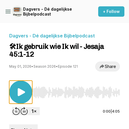
Dagvers - Dé dagelijkse
+ Follow
Bijbelpodcast
Dagvers - Dé dagelijkse Bijbelpodcast
🛠️Ik gebruik wie Ik wil - Jesaja
45:1-12
Share
May 01, 2026
•
Season 2026
•
Episode 121
Use Left/Right to seek, Home/End to jump to st
0:00
|
4:05