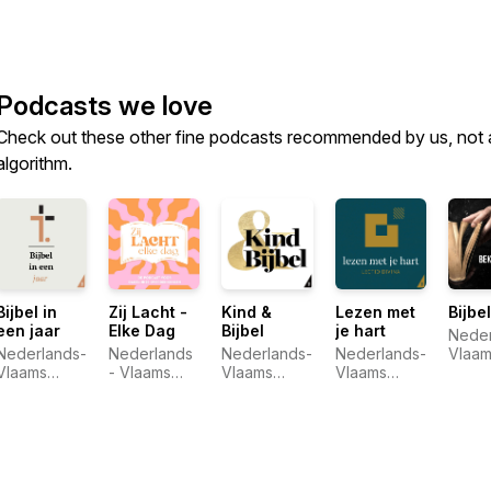
Podcasts we love
Check out these other fine podcasts recommended by us, not 
algorithm.
Bijbel in
Zij Lacht -
Kind &
Lezen met
Bijbe
een jaar
Elke Dag
Bijbel
je hart
Neder
Nederlands-
Nederlands
Nederlands-
Nederlands-
Vlaam
Vlaams
- Vlaams
Vlaams
Vlaams
Bijbe
Bijbelgenootschap
Bijbelgenootschap
Bijbelgenootschap
Bijbelgenootschap