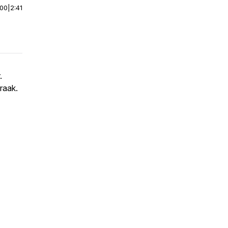
:00
|
2:41
.
raak.