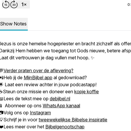
0
Show Notes
Jezus is onze hemelse hogepriester en bracht zichzelf als offer
Dankzij Hem hebben we toegang tot Gods nieuwe, betere afsp
Laat dit vertrouwen je dag vullen met hoop. ✨
💬
Verder praten over de aflevering?
📲Heb jij de
MijnBijbel app
al gedownload?
🌟 Laat een review achter in jouw podcastapp!
☕Steun onze missie en doneer een
kopje koffie
📖Lees de tekst mee op
debijbel.nl
📱 Abonneer op ons
WhatsApp kanaal
📷Volg ons op
Instagram
💡Schrijf je in voor
tweewekelijkse Bijbelse inspiratie
❤️Lees meer over het
Bijbelgenootschap