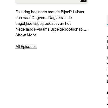
Elke dag beginnen met de Bijbel? Luister
dan naar Dagvers. Dagvers is de
dagelijkse Bijbelpodcast van het
Nederlands-Vlaams Bijbelgenootschap.
Krijg Bijbelse inspiratie en een vraag of
Show More
opdracht om over na te denken. Zo komt
de Bijbel echt dichtbij!
All Episodes