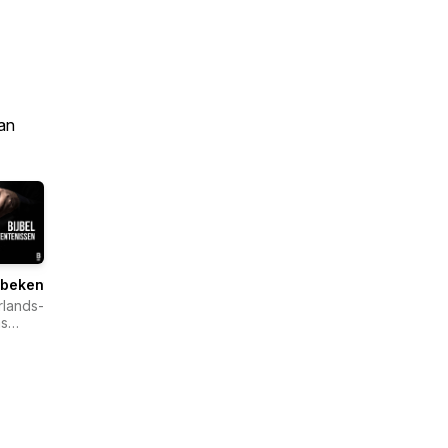
an
lbekentenissen
lands-
s
lgenootschap