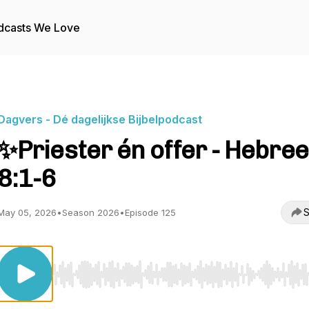
dcasts We Love
Dagvers - Dé dagelijkse Bijbelpodcast
✨Priester én offer - Hebre
8:1-6
S
May 05, 2026
•
Season 2026
•
Episode 125
Use Left/Right to seek, Home/End to jump to start o