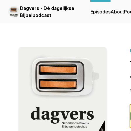
Dagvers - Dé dagelijkse
Episodes
About
Po
Bijbelpodcast