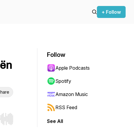
+ Follow
Follow
eën
Apple Podcasts
Spotify
hare
Amazon Music
RSS Feed
See All
r end. Hold shift to jump forward or backward.