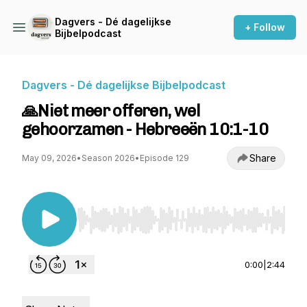
Dagvers - Dé dagelijkse
+ Follow
Bijbelpodcast
Dagvers - Dé dagelijkse Bijbelpodcast
🙏Niet meer offeren, wel
gehoorzamen - Hebreeën 10:1-10
Share
May 09, 2026
•
Season 2026
•
Episode 129
Use Left/Right to seek, Home/End to jump to st
0:00
|
2:44