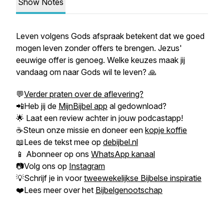
Show Notes
Leven volgens Gods afspraak betekent dat we goed
mogen leven zonder offers te brengen. Jezus'
eeuwige offer is genoeg. Welke keuzes maak jij
vandaag om naar Gods wil te leven? 🙏
💬
Verder praten over de aflevering?
📲Heb jij de
MijnBijbel app
al gedownload?
🌟 Laat een review achter in jouw podcastapp!
☕Steun onze missie en doneer een
kopje koffie
📖Lees de tekst mee op
debijbel.nl
📱 Abonneer op ons
WhatsApp kanaal
📷Volg ons op
Instagram
💡Schrijf je in voor
tweewekelijkse Bijbelse inspiratie
❤️Lees meer over het
Bijbelgenootschap