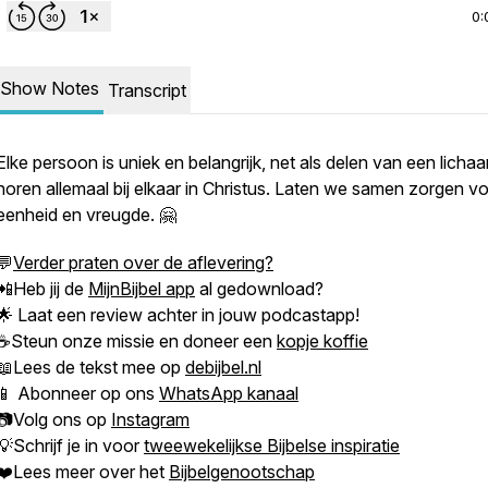
0:
Show Notes
Transcript
Elke persoon is uniek en belangrijk, net als delen van een lich
horen allemaal bij elkaar in Christus. Laten we samen zorgen v
eenheid en vreugde. 🤗
💬
Verder praten over de aflevering?
📲Heb jij de
MijnBijbel app
al gedownload?
🌟 Laat een review achter in jouw podcastapp!
☕Steun onze missie en doneer een
kopje koffie
📖Lees de tekst mee op
debijbel.nl
📱 Abonneer op ons
WhatsApp kanaal
📷Volg ons op
Instagram
💡Schrijf je in voor
tweewekelijkse Bijbelse inspiratie
❤️Lees meer over het
Bijbelgenootschap