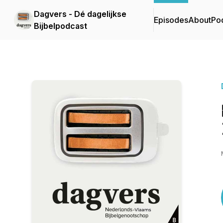
Dagvers - Dé dagelijkse
Episodes
About
Po
Bijbelpodcast