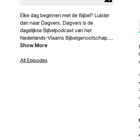
Elke dag beginnen met de Bijbel? Luister
dan naar Dagvers. Dagvers is de
dagelijkse Bijbelpodcast van het
Nederlands-Vlaams Bijbelgenootschap.
Krijg Bijbelse inspiratie en een vraag of
Show More
opdracht om over na te denken. Zo komt
de Bijbel echt dichtbij!
All Episodes