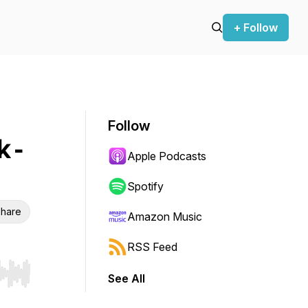
+ Follow
Follow
k -
Apple Podcasts
Spotify
hare
Amazon Music
RSS Feed
See All
r end. Hold shift to jump forward or backward.