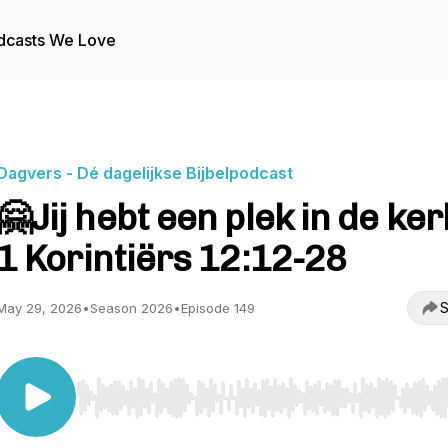
dcasts We Love
Dagvers - Dé dagelijkse Bijbelpodcast
🤗Jij hebt een plek in de ker
1 Korintiërs 12:12-28
S
May 29, 2026
•
Season 2026
•
Episode 149
Use Left/Right to seek, Home/End to jump to start o