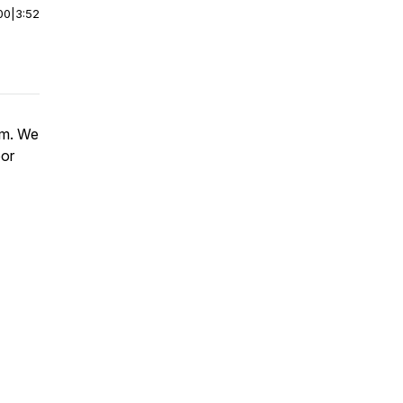
00
|
3:52
aam. We
oor