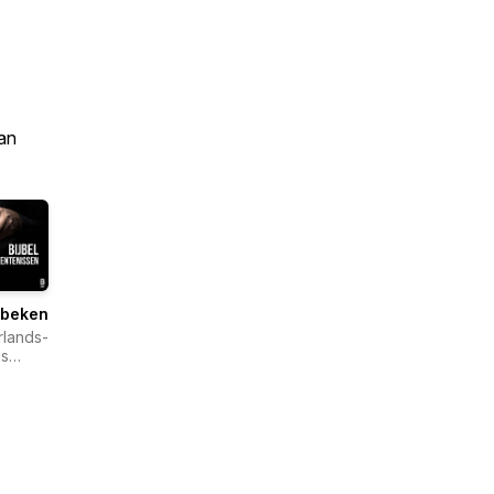
an
lbekentenissen
lands-
s
lgenootschap