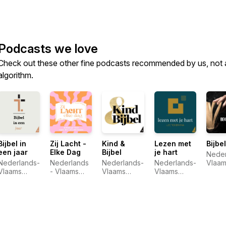
Podcasts we love
Check out these other fine podcasts recommended by us, not 
algorithm.
Bijbel in
Zij Lacht -
Kind &
Lezen met
Bijbe
een jaar
Elke Dag
Bijbel
je hart
Neder
Nederlands-
Nederlands
Nederlands-
Nederlands-
Vlaam
Vlaams
- Vlaams
Vlaams
Vlaams
Bijbe
Bijbelgenootschap
Bijbelgenootschap
Bijbelgenootschap
Bijbelgenootschap