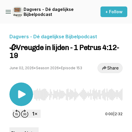
Dagvers - Dé dagelijkse
+ Follow
Bijbelpodcast
Dagvers - Dé dagelijkse Bijbelpodcast
🥀Vreugde in lijden - 1 Petrus 4:12-
19
Share
June 02, 2026
•
Season 2026
•
Episode 153
Use Left/Right to seek, Home/End to jump to st
0:00
|
2:32