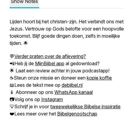
Show Notes
Lijden hoort bij het christen-zijn. Het verbindt ons met
Jezus. Vertrouw op Gods belofte voor een hoopvolle
toekomst. Blijf goede dingen doen, zelfs in moeilijke
tijden. 🌟
💬
Verder praten over de aflevering?
📲Heb jij de
MijnBijbel app
al gedownload?
🌟 Laat een review achter in jouw podcastapp!
☕Steun onze missie en doneer een
kopje koffie
📖Lees de tekst mee op
debijbel.nl
📱 Abonneer op ons
WhatsApp kanaal
📷Volg ons op
Instagram
💡Schrijf je in voor
tweewekelijkse Bijbelse inspiratie
❤️Lees meer over het
Bijbelgenootschap