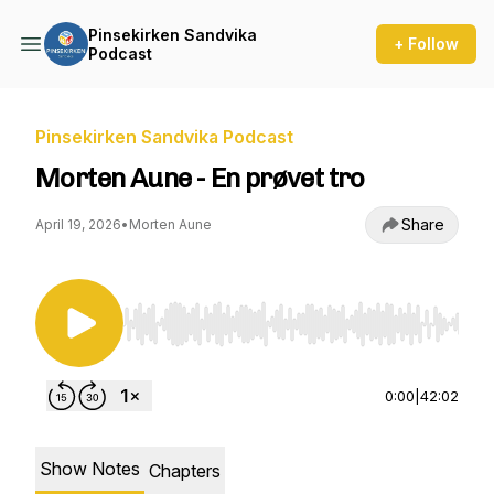
Pinsekirken Sandvika
+ Follow
Podcast
Pinsekirken Sandvika Podcast
Morten Aune - En prøvet tro
Share
April 19, 2026
•
Morten Aune
Use Left/Right to seek, Home/End to jump to st
0:00
|
42:02
Show Notes
Chapters