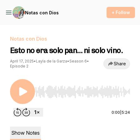
+ Follow
Notas con Dios
Notas con Dios
Esto no era solo pan… ni solo vino.
April 17, 2025
•
Layla de la Garza
•
Season 6
•
Share
Episode 2
Use Left/Right to seek, Home/End to jump to st
0:00
|
5:24
Show Notes