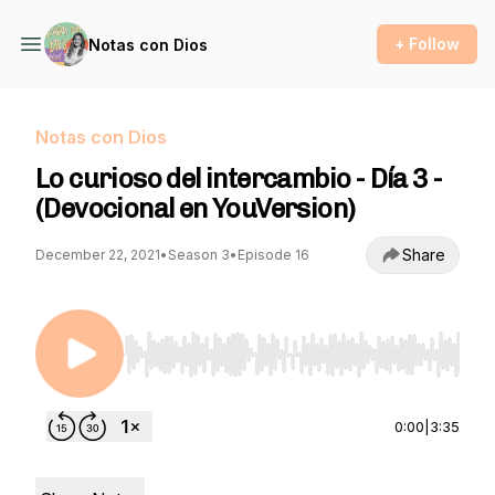
+ Follow
Notas con Dios
Notas con Dios
Lo curioso del intercambio - Día 3 -
(Devocional en YouVersion)
Share
December 22, 2021
•
Season 3
•
Episode 16
Use Left/Right to seek, Home/End to jump to st
0:00
|
3:35