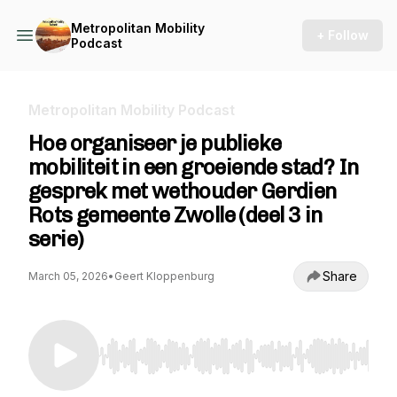
Metropolitan Mobility
+ Follow
Podcast
Metropolitan Mobility Podcast
Hoe organiseer je publieke
mobiliteit in een groeiende stad? In
gesprek met wethouder Gerdien
Rots gemeente Zwolle (deel 3 in
serie)
Share
March 05, 2026
•
Geert Kloppenburg
Use Left/Right to seek, Home/End to jump to st