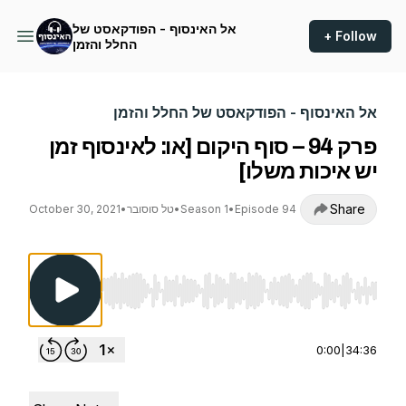
אל האינסוף - הפודקאסט של
+ Follow
החלל והזמן
אל האינסוף - הפודקאסט של החלל והזמן
פרק 94 – סוף היקום [או: לאינסוף זמן
יש איכות משלו]
Share
Episode 94
•
Season 1
•
טל סוסובר
•
October 30, 2021
Use Left/Right to seek, Home/End to jump to st
0:00
|
34:36