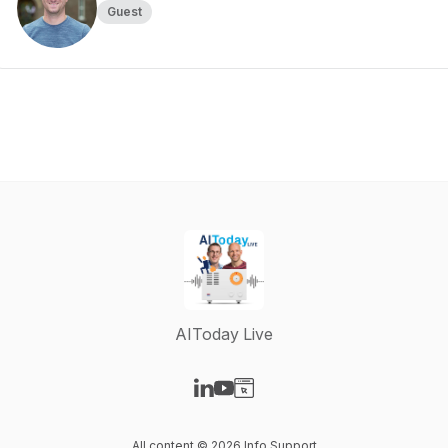
Guest
AIToday Live
Visit our LinkedIn page
Visit our YouTube page
Visit our Website page
All content © 2026 Info Support