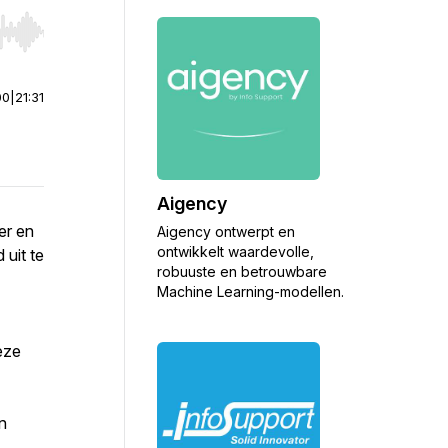
r end. Hold shift to jump forward or backward.
00
|
21:31
Aigency
er en
Aigency ontwerpt en
ontwikkelt waardevolle,
 uit te
robuuste en betrouwbare
Machine Learning-modellen.
eze
n