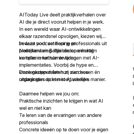
AIToday Live deelt praktijkverhalen over
AI die je direct vooruit helpen in je werk.
In een wereld waar AI-ontwikkelingen
elkaar razendsnel opvolgen, kiezen wij
bewust voor verdieping en
In deze podcast hoor je professionals uit
praktijkervaring. We bieden een kalm
Nederland en België die openhartig
kompas in turbulente tijden.
vertellen over hun ervaringen met AI-
implementaties. Voorbij de hype en
krantenkoppen laten zij zien hoe
Onze gasten delen hun successen én
organisaties écht met AI werken.
uitdagingen op een toegankelijke manier.
Daarmee helpen we jou om:
Praktische inzichten te krijgen in wat AI
wel en niet kan
Te leren van de ervaringen van andere
professionals
Concrete ideeën op te doen voor je eigen