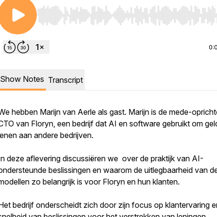
Use Left/Right to seek, Home/End to jump to start o
0:
Show Notes
Transcript
We hebben Marijn van Aerle als gast. Marijn is de mede-opricht
CTO van Floryn, een bedrijf dat AI en software gebruikt om geld
lenen aan andere bedrijven.
In deze aflevering discussiëren we over de praktijk van AI-
ondersteunde beslissingen en waarom de uitlegbaarheid van d
modellen zo belangrijk is voor Floryn en hun klanten.
Het bedrijf onderscheidt zich door zijn focus op klantervaring e
snelheid van beslissingen voor het verstrekken van leningen.