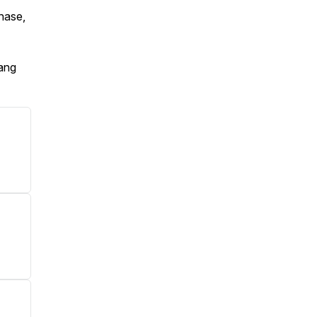
chase,
ang