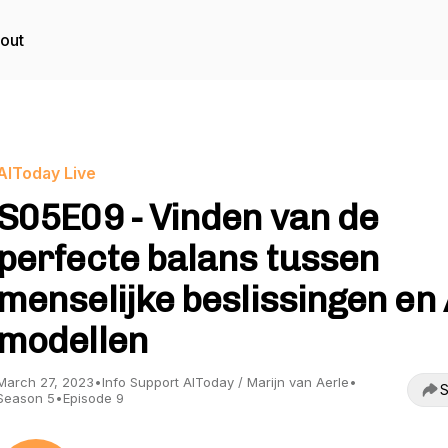
out
AIToday Live
S05E09 - Vinden van de
perfecte balans tussen
menselijke beslissingen en 
modellen
March 27, 2023
•
Info Support AIToday / Marijn van Aerle
•
S
Season 5
•
Episode 9