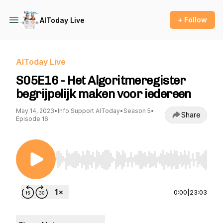
+ Follow
AIToday Live
AIToday Live
S05E16 - Het Algoritmeregister
begrijpelijk maken voor iedereen
May 14, 2023
•
Info Support AIToday
•
Season 5
•
Share
Episode 16
Use Left/Right to seek, Home/End to jump to st
0:00
|
23:03