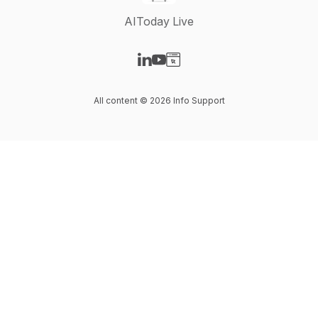
AIToday Live
Visit our LinkedIn page
Visit our YouTube page
Visit our Website page
All content © 2026 Info Support