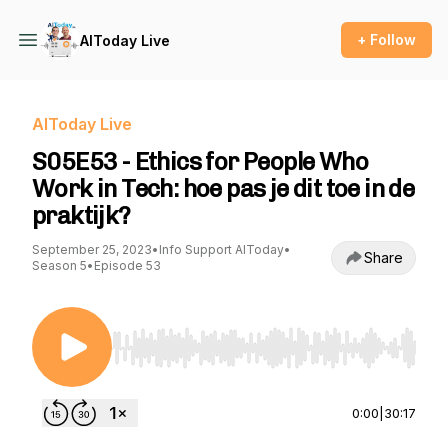
+ Follow
AIToday Live
AIToday Live
S05E53 - Ethics for People Who
Work in Tech: hoe pas je dit toe in de
praktijk?
September 25, 2023
•
Info Support AIToday
•
Share
Season 5
•
Episode 53
Use Left/Right to seek, Home/End to jump to st
0:00
|
30:17