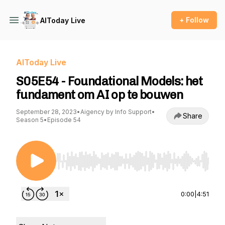
+ Follow
AIToday Live
AIToday Live
S05E54 - Foundational Models: het
fundament om AI op te bouwen
September 28, 2023
•
Aigency by Info Support
•
Share
Season 5
•
Episode 54
Use Left/Right to seek, Home/End to jump to st
0:00
|
4:51