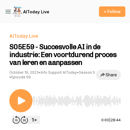
+ Follow
AIToday Live
AIToday Live
S05E59 - Succesvolle AI in de
industrie: Een voortdurend proces
van leren en aanpassen
October 16, 2023
•
Info Support AIToday
•
Season 5
Share
•
Episode 59
Use Left/Right to seek, Home/End to jump to st
0:00
|
28:44