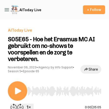
+ Follow
AIToday Live
AIToday Live
S05E65 - Hoe het Erasmus MC AI
gebruikt om no-shows te
voorspellen en de zorg te
verbeteren.
November 06, 2023
•
Aigency by Info Support
•
Share
Season 5
•
Episode 65
Use Left/Right to seek, Home/End to jump to st
0:00
|
35:05