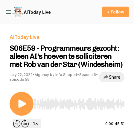
+ Follow
AIToday Live
AIToday Live
S06E59 - Programmeurs gezocht:
alleen AI's hoeven te solliciteren
met Rob van der Star (Windesheim)
July 22, 2024
•
Aigency by Info Support
•
Season 6
•
Share
Episode 59
Use Left/Right to seek, Home/End to jump to st
0:00
|
45:51