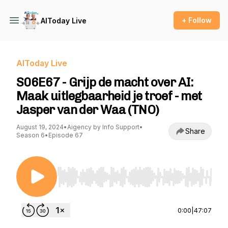
+ Follow
AIToday Live
AIToday Live
S06E67 - Grijp de macht over AI:
Maak uitlegbaarheid je troef - met
Jasper van der Waa (TNO)
August 19, 2024
•
Aigency by Info Support
•
Share
Season 6
•
Episode 67
Use Left/Right to seek, Home/End to jump to st
0:00
|
47:07