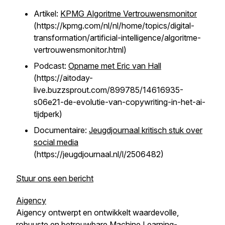
Artikel:
KPMG Algoritme Vertrouwensmonitor
(https://kpmg.com/nl/nl/home/topics/digital-
transformation/artificial-intelligence/algoritme-
vertrouwensmonitor.html)
Podcast:
Opname met Eric van Hall
(https://aitoday-
live.buzzsprout.com/899785/14616935-
s06e21-de-evolutie-van-copywriting-in-het-ai-
tijdperk)
Documentaire:
Jeugdjournaal kritisch stuk over
social media
(https://jeugdjournaal.nl/l/2506482)
Stuur ons een bericht
Aigency
Aigency ontwerpt en ontwikkelt waardevolle,
robuuste en betrouwbare Machine Learning-