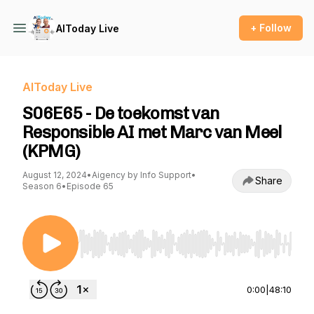
+ Follow
AIToday Live
AIToday Live
S06E65 - De toekomst van
Responsible AI met Marc van Meel
(KPMG)
August 12, 2024
•
Aigency by Info Support
•
Share
Season 6
•
Episode 65
Use Left/Right to seek, Home/End to jump to st
0:00
|
48:10