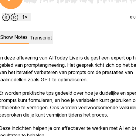
Use Left/Right to seek, Home/End to jump to start o
0:
Show Notes
Transcript
In deze aflevering van AIToday Live is de gast een expert op h
gebied van promptengineering. Het gesprek richt zich op het b
van het iteratief verbeteren van prompts om de prestaties van
taalmodellen zoals GPT te optimaliseren.
Er worden praktische tips gedeeld over hoe je duidelijke en spe
prompts kunt formuleren, en hoe je variabelen kunt gebruiken 
efficiëntie te verhogen. Ook worden veelvoorkomende valkuile
besproken die je kunt vermijden tijdens het proces.
Deze inzichten helpen je om effectiever te werken met AI en b
resultaten te behalen.