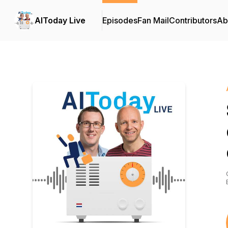
AIToday Live
Episodes
Fan Mail
Contributors
Ab