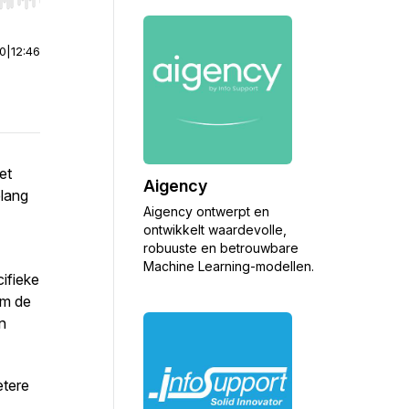
r end. Hold shift to jump forward or backward.
00
|
12:46
et
Aigency
elang
Aigency ontwerpt en
ontwikkelt waardevolle,
robuuste en betrouwbare
Machine Learning-modellen.
cifieke
om de
n
etere