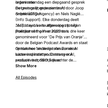
organisatie
Iedere maandag een diepgaand gesprek
De grotere lijnen te zien in AI-
met een gast, gepresenteerd door Joop
ontwikkelingen
Snijder (CTO Aigency) en Niels Naglé
(Info Support). Elke donderdag deelt
Joop in een korte aflevering zijn eigen
"AIToday Live is uitgeroepen tot AI
praktijkervaringen en inzichten.
Podcast of the Year 2025 en is drie keer
genomineerd voor 'De Prijs van Oranje'
door de Belgian Podcast Awards en staat
op nummer 1 in de lijst van Zomerse
Ontdek hoe andere professionals AI
luister-inspiratie: podcasts over AI,
succesvol inzetten. Ontvang ook
productiviteit, SEO & meer
exclusieve content, kijk achter de
(Frankwatching, juni 2024)."
schermen en blijf op de hoogte van
Show More
nieuwe gasten via onze nieuwsbrief:
https://aitodaylive.substack.com
All Episodes