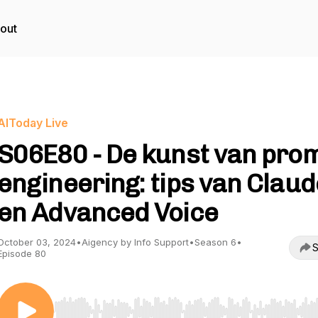
out
AIToday Live
S06E80 - De kunst van pro
engineering: tips van Claud
en Advanced Voice
October 03, 2024
•
Aigency by Info Support
•
Season 6
•
S
Episode 80