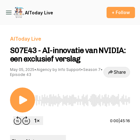
+ Follow
AIToday Live
AIToday Live
S07E43 - AI-innovatie van NVIDIA:
een exclusief verslag
May 05, 2025
•
Aigency by Info Support
•
Season 7
•
Share
Episode 43
Use Left/Right to seek, Home/End to jump to st
0:00
|
45:16