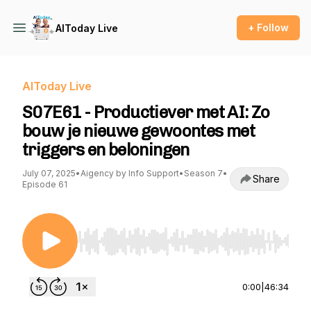
+ Follow
AIToday Live
AIToday Live
S07E61 - Productiever met AI: Zo
bouw je nieuwe gewoontes met
triggers en beloningen
July 07, 2025
•
Aigency by Info Support
•
Season 7
•
Share
Episode 61
Use Left/Right to seek, Home/End to jump to st
0:00
|
46:34