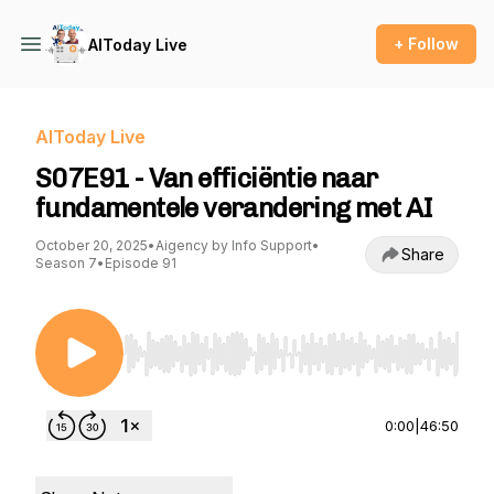
+ Follow
AIToday Live
AIToday Live
S07E91 - Van efficiëntie naar
fundamentele verandering met AI
October 20, 2025
•
Aigency by Info Support
•
Share
Season 7
•
Episode 91
Use Left/Right to seek, Home/End to jump to st
0:00
|
46:50