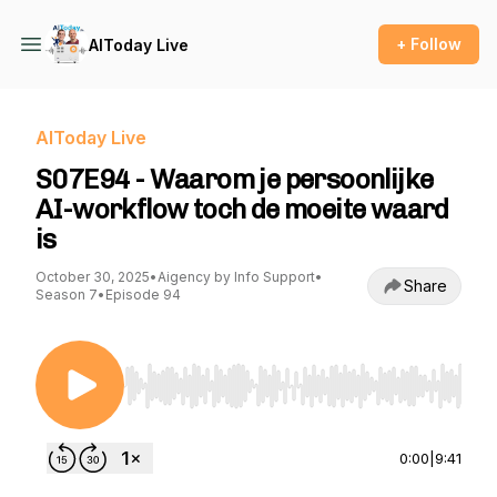
+ Follow
AIToday Live
AIToday Live
S07E94 - Waarom je persoonlijke
AI-workflow toch de moeite waard
is
October 30, 2025
•
Aigency by Info Support
•
Share
Season 7
•
Episode 94
Use Left/Right to seek, Home/End to jump to st
0:00
|
9:41