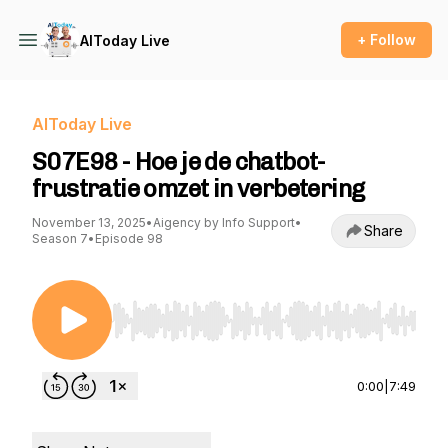
+ Follow
AIToday Live
AIToday Live
S07E98 - Hoe je de chatbot-
frustratie omzet in verbetering
November 13, 2025
•
Aigency by Info Support
•
Share
Season 7
•
Episode 98
Use Left/Right to seek, Home/End to jump to st
0:00
|
7:49