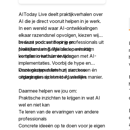
AIToday Live deelt praktijkverhalen over
AI die je direct vooruit helpen in je werk.
In een wereld waar AI-ontwikkelingen
elkaar razendsnel opvolgen, kiezen wij
bewust voor verdieping en
In deze podcast hoor je professionals uit
praktijkervaring. We bieden een kalm
Nederland en België die openhartig
kompas in turbulente tijden.
vertellen over hun ervaringen met AI-
implementaties. Voorbij de hype en
krantenkoppen laten zij zien hoe
Onze gasten delen hun successen én
organisaties écht met AI werken.
uitdagingen op een toegankelijke manier.
Daarmee helpen we jou om:
Praktische inzichten te krijgen in wat AI
wel en niet kan
Te leren van de ervaringen van andere
professionals
Concrete ideeën op te doen voor je eigen