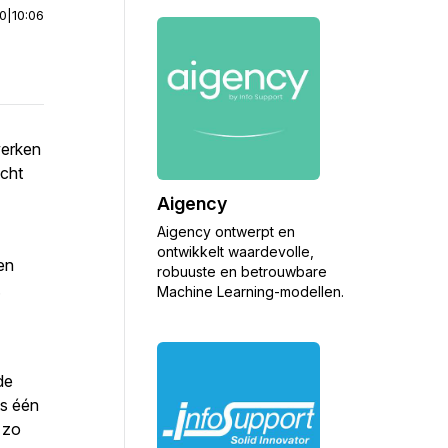
00
|
10:06
werken
icht
Aigency
Aigency ontwerpt en
ontwikkelt waardevolle,
en
robuuste en betrouwbare
.
Machine Learning-modellen.
de
ts één
s zo