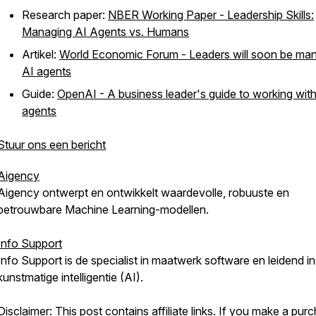
Research paper:
NBER Working Paper - Leadership Skills:
Managing AI Agents vs. Humans
Artikel:
World Economic Forum - Leaders will soon be ma
AI agents
Guide:
OpenAI - A business leader's guide to working wit
agents
Stuur ons een bericht
Aigency
Aigency ontwerpt en ontwikkelt waardevolle, robuuste en
betrouwbare Machine Learning-modellen.
Info Support
Info Support is de specialist in maatwerk software en leidend in
kunstmatige intelligentie (AI).
Disclaimer: This post contains affiliate links. If you make a pur