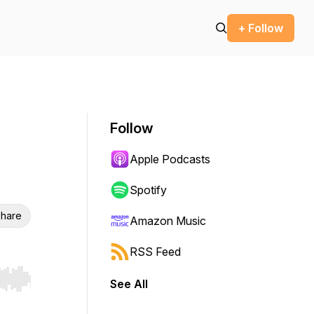
+ Follow
Follow
Apple Podcasts
Spotify
hare
Amazon Music
RSS Feed
See All
r end. Hold shift to jump forward or backward.