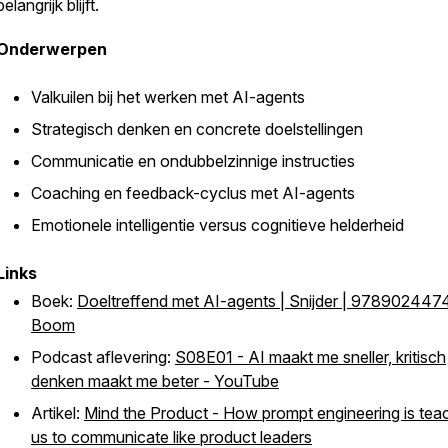
belangrijk blijft.
Onderwerpen
Valkuilen bij het werken met AI-agents
Strategisch denken en concrete doelstellingen
Communicatie en ondubbelzinnige instructies
Coaching en feedback-cyclus met AI-agents
Emotionele intelligentie versus cognitieve helderheid
Links
Boek:
Doeltreffend met AI-agents | Snijder | 978902447
Boom
Podcast aflevering:
S08E01 - AI maakt me sneller, kritisch
denken maakt me beter - YouTube
Artikel:
Mind the Product - How prompt engineering is tea
us to communicate like product leaders