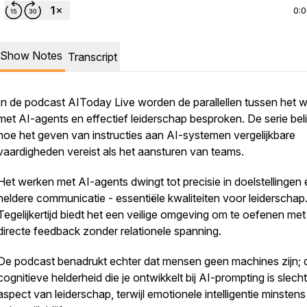
0:
Show Notes
Transcript
In de podcast AIToday Live worden de parallellen tussen het 
met AI-agents en effectief leiderschap besproken. De serie bel
hoe het geven van instructies aan AI-systemen vergelijkbare
vaardigheden vereist als het aansturen van teams.
Het werken met AI-agents dwingt tot precisie in doelstellingen 
heldere communicatie - essentiële kwaliteiten voor leiderschap
Tegelijkertijd biedt het een veilige omgeving om te oefenen met
directe feedback zonder relationele spanning.
De podcast benadrukt echter dat mensen geen machines zijn; 
cognitieve helderheid die je ontwikkelt bij AI-prompting is slech
aspect van leiderschap, terwijl emotionele intelligentie minsten