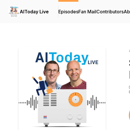
AIToday Live
Episodes
Fan Mail
Contributors
Ab