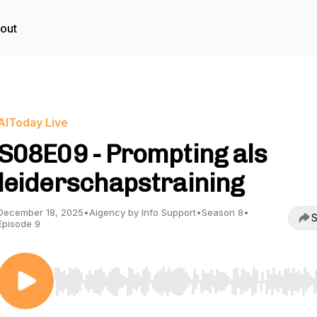
out
AIToday Live
S08E09 - Prompting als
leiderschapstraining
December 18, 2025
•
Aigency by Info Support
•
Season 8
•
S
Episode 9
Use Left/Right to seek, Home/End to jump to start o