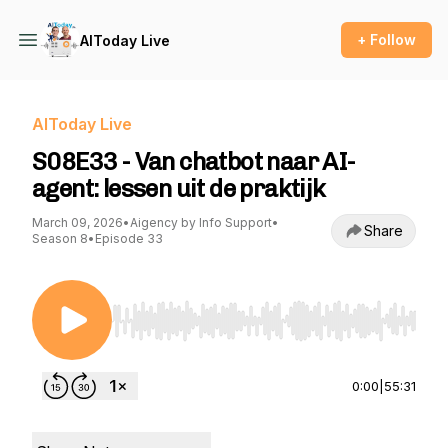
+ Follow
AIToday Live
AIToday Live
S08E33 - Van chatbot naar AI-
agent: lessen uit de praktijk
March 09, 2026
•
Aigency by Info Support
•
Share
Season 8
•
Episode 33
Use Left/Right to seek, Home/End to jump to st
0:00
|
55:31