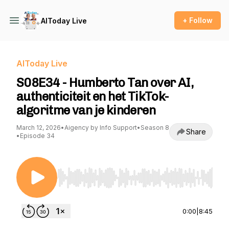
+ Follow
AIToday Live
AIToday Live
S08E34 - Humberto Tan over AI,
authenticiteit en het TikTok-
algoritme van je kinderen
March 12, 2026
•
Aigency by Info Support
•
Season 8
Share
•
Episode 34
Use Left/Right to seek, Home/End to jump to st
0:00
|
8:45