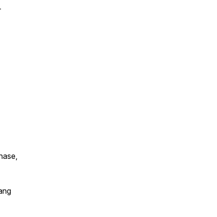
-
chase,
ang