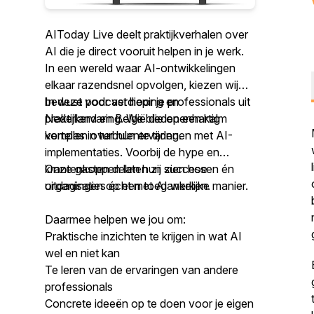
AIToday Live deelt praktijkverhalen over
AI die je direct vooruit helpen in je werk.
In een wereld waar AI-ontwikkelingen
elkaar razendsnel opvolgen, kiezen wij
bewust voor verdieping en
In deze podcast hoor je professionals uit
praktijkervaring. We bieden een kalm
Nederland en België die openhartig
kompas in turbulente tijden.
vertellen over hun ervaringen met AI-
implementaties. Voorbij de hype en
krantenkoppen laten zij zien hoe
Onze gasten delen hun successen én
organisaties écht met AI werken.
uitdagingen op een toegankelijke manier.
Daarmee helpen we jou om:
Praktische inzichten te krijgen in wat AI
wel en niet kan
Te leren van de ervaringen van andere
professionals
Concrete ideeën op te doen voor je eigen