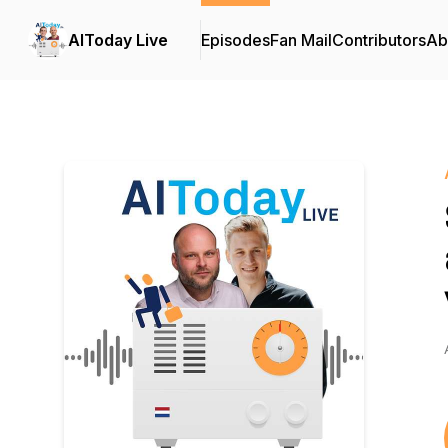
AIToday Live
Episodes
Fan Mail
Contributors
Ab