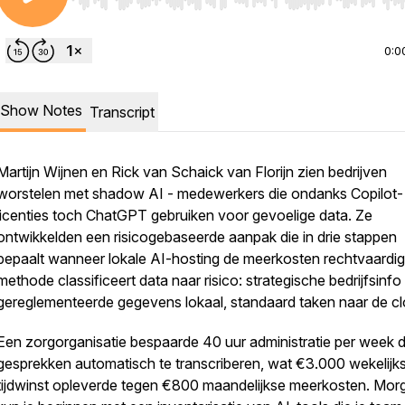
Use Left/Right to seek, Home/End to jump to start o
0:0
Show Notes
Transcript
Martijn Wijnen en Rick van Schaick van Florijn zien bedrijven
worstelen met shadow AI - medewerkers die ondanks Copilot-
licenties toch ChatGPT gebruiken voor gevoelige data. Ze
ontwikkelden een risicogebaseerde aanpak die in drie stappen
bepaalt wanneer lokale AI-hosting de meerkosten rechtvaardig
methode classificeert data naar risico: strategische bedrijfsinfo
gereglementeerde gegevens lokaal, standaard taken naar de cl
Een zorgorganisatie bespaarde 40 uur administratie per week 
gesprekken automatisch te transcriberen, wat €3.000 wekelijk
tijdwinst opleverde tegen €800 maandelijkse meerkosten. Mor