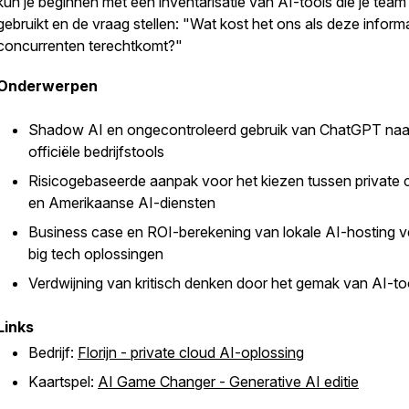
kun je beginnen met een inventarisatie van AI-tools die je team
gebruikt en de vraag stellen: "Wat kost het ons als deze informat
concurrenten terechtkomt?"
Onderwerpen
Shadow AI en ongecontroleerd gebruik van ChatGPT naa
officiële bedrijfstools
Risicogebaseerde aanpak voor het kiezen tussen private 
en Amerikaanse AI-diensten
Business case en ROI-berekening van lokale AI-hosting v
big tech oplossingen
Verdwijning van kritisch denken door het gemak van AI-to
Links
Bedrijf:
Florijn - private cloud AI-oplossing
Kaartspel:
AI Game Changer - Generative AI editie