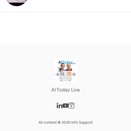
AIToday Live
Visit our LinkedIn page
Visit our YouTube page
Visit our Website page
All content © 2026 Info Support