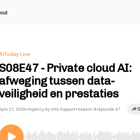
out
AIToday Live
S08E47 - Private cloud AI:
afweging tussen data-
veiligheid en prestaties
S
April 27, 2026
•
Aigency by Info Support
•
Season 8
•
Episode 47