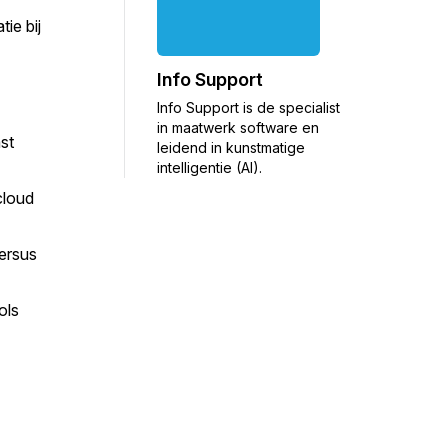
ie bij
Info Support
Info Support is de specialist
in maatwerk software en
st
leidend in kunstmatige
intelligentie (AI).
cloud
ersus
ols