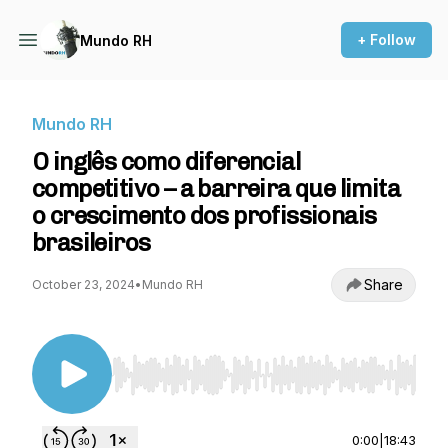
+ Follow
Mundo RH
Mundo RH
O inglês como diferencial
competitivo – a barreira que limita
o crescimento dos profissionais
brasileiros
Share
October 23, 2024
•
Mundo RH
Use Left/Right to seek, Home/End to jump to st
0:00
|
18:43