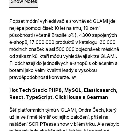
Show Notes
Popsat módní vyhledávač a srovnávač GLAMI jde
nejlépe pomocí čísel: 10 let na trhu, 19 zemí
působnosti
(včetně Brazílie 💃🏻), 4300 zapojených
e-shopů, 17 000 000 produktů v katalogu, 30 000
módních značek a asi 500 000 objednávek měsíčně
od zákazníků, kteří módu vyhledávají skrze GLAMI.
Ti odcházejí do jednotlivých e-shopů s oblečením a
botami jako velmi kvalitní leady s vysokou
pravděpodobností konverze. 💸
Hot Tech Stack:
P
HP8, MySQL, Elasticsearch,
React, TypeScript, ClickHouse a Gearman
Šéf platformních týmů v GLAMI, Ondra Čech, který
už je ve firmě téměř od jejího založení, přišel na
natáčení SCRIPTease show v bílém triku. Ale nebylo