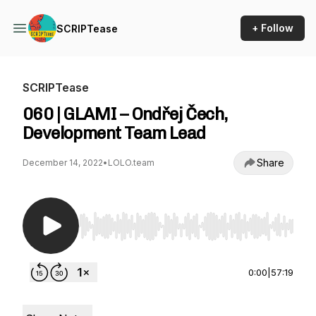
+ Follow
SCRIPTease
SCRIPTease
060 | GLAMI – Ondřej Čech,
Development Team Lead
Share
December 14, 2022
•
LOLO.team
Use Left/Right to seek, Home/End to jump to st
0:00
|
57:19