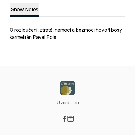
Show Notes
O rozloučení, ztrátě, nemoci a bezmoci hovoří bosý
karmelitán Pavel Pola.
U ambonu
Visit our Facebook page
Visit our Website page