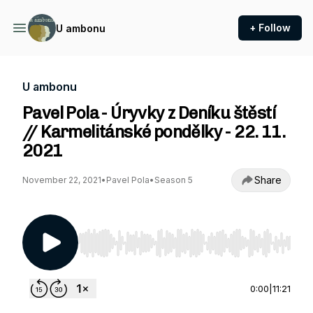
+ Follow
U ambonu
U ambonu
Pavel Pola - Úryvky z Deníku štěstí
// Karmelitánské pondělky - 22. 11.
2021
Share
November 22, 2021
•
Pavel Pola
•
Season 5
Use Left/Right to seek, Home/End to jump to st
0:00
|
11:21