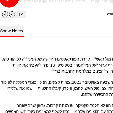
Use Left/Right to seek, Home/End to jump to start o
0:0
Show Notes
מול האש" - סדרת הפודקאסטים החדשה של המכללה לפיקוד טקטי,
ת ערוץ "על המלחמה" בספוטיפיי), נועדה להעביר את חווית
 של קצינים במלחמת "חרבות ברזל".
החל מהשבעה באוקטובר 2023, מאות קצינים, חניכי ובוגרי המכללה לפיקוד
תייצבו מול האש, לחמו, פיקדו, קיבלו החלטות, ויישמו את שלמדו
ת ההכשרה שלהם.
הזו לא תלמד טקטיקה, או תנתח קרבות. גדעון שרב ישוחח
ה עם הקצינים שלחמו, וינסה לשקף למאזינים כיצד חשו האנשים