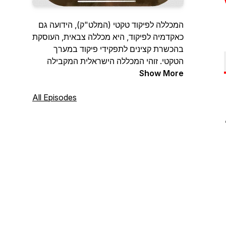
המכללה לפיקוד טקטי (המלט"ק), הידועה גם
כאקדמיה לפיקוד, היא מכללה צבאית, העוסקת
בהכשרת קצינים לתפקידי פיקוד במערך
הטקטי. זוהי המכללה הישראלית המקבילה
Show More
למכללת ווסט פוינט האמריקנית והיא מכשירה
את מיטב הקצינים הצעירים בצה"ל לקראת
שירות במערך הקרבי.ייעוד המלט"ק הוא
All Episodes
להקנות לקצונת הליבה הצעירה ביבשה
תשתית רחבה של תחומי ידע, הנדרשים
לתפקידי הפיקוד במערך הטקטי, ולשמש בסיס
להמשך ההתפתחות האישית והמקצועית, תוך
הדגשת השירות בצה"ל כשליחות
וכמקצוע.הפודקאסט מופק על ידי תמיר דורטל
עבור המכללה