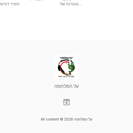
פילוסופי
אוגדות של
תמיר דורטל
פוליטי
צהל
בהנחיית
תמיר דורטל
על המלחמה
Visit our Website page
All content © 2026 על המלחמה