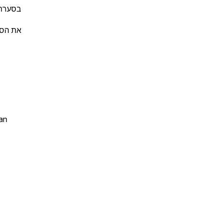
בסערת 
את הסד
an