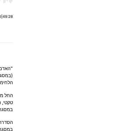
r end. Hold shift to jump forward or backward.
0
|
49:28
"האדם 
(במסגר
הלחימה
טקטי, ה
במסגר
הסדרה 
במסגרת