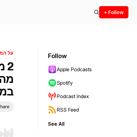
+ Follow
על המ
Follow
2 
Apple Podcasts
מהנ
Spotify
במל
Podcast Index
hare
RSS Feed
See All