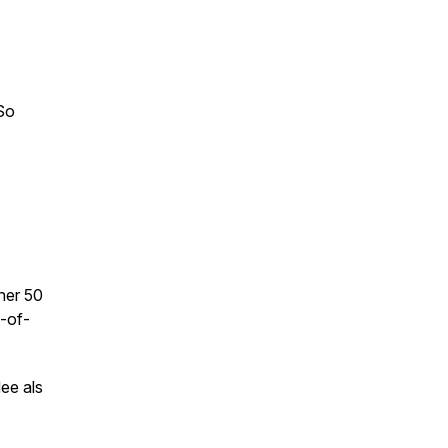
So
ner 50
t-of-
ee als