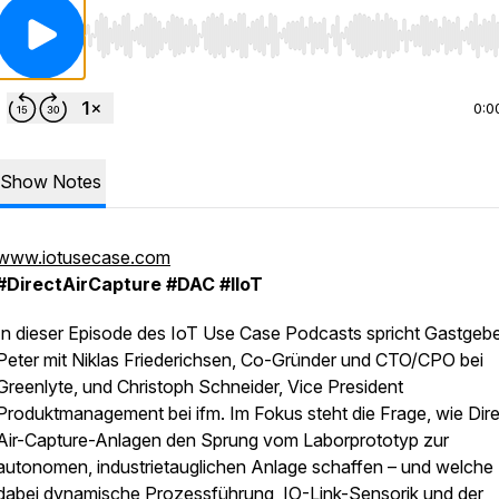
Use Left/Right to seek, Home/End to jump to start o
0:0
Show Notes
www.iotusecase.com
#DirectAirCapture #DAC #IIoT
In dieser Episode des IoT Use Case Podcasts spricht Gastgeb
Peter mit Niklas Friederichsen, Co-Gründer und CTO/CPO bei
Greenlyte, und Christoph Schneider, Vice President
Produktmanagement bei ifm. Im Fokus steht die Frage, wie Dire
Air-Capture-Anlagen den Sprung vom Laborprototyp zur
autonomen, industrietauglichen Anlage schaffen – und welche 
dabei dynamische Prozessführung, IO-Link-Sensorik und der