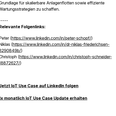
Grundlage für skalierbare Anlagenflotten sowie effiziente
Wartungsstrategien zu schaffen.
-----
Relevante Folgenlinks:
Peter (
https://www.linkedin.com/in/peter-schopf/
)
Niklas (
https://www.linkedin.com/in/dr-niklas-friederichsen-
8290849b/
)
Christoph (
https://www.linkedin.com/in/christoph-schneider-
18872627/
)
Jetzt IoT Use Case auf LinkedIn folgen
1x monatlich IoT Use Case Update erhalten