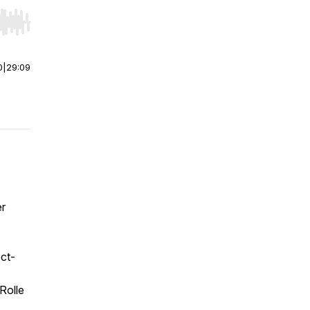
r end. Hold shift to jump forward or backward.
0
|
29:09
er
ct-
Rolle