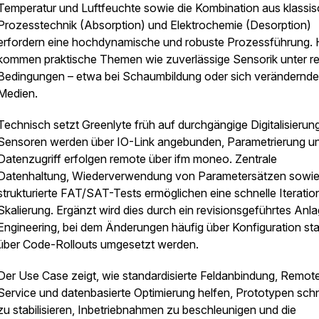
Temperatur und Luftfeuchte sowie die Kombination aus klassis
Prozesstechnik (Absorption) und Elektrochemie (Desorption)
erfordern eine hochdynamische und robuste Prozessführung. 
kommen praktische Themen wie zuverlässige Sensorik unter r
Bedingungen – etwa bei Schaumbildung oder sich verändernd
Medien.
Technisch setzt Greenlyte früh auf durchgängige Digitalisierung
Sensoren werden über IO-Link angebunden, Parametrierung u
Datenzugriff erfolgen remote über ifm moneo. Zentrale
Datenhaltung, Wiederverwendung von Parametersätzen sowi
strukturierte FAT/SAT-Tests ermöglichen eine schnelle Iteratio
Skalierung. Ergänzt wird dies durch ein revisionsgeführtes Anl
Engineering, bei dem Änderungen häufig über Konfiguration sta
über Code-Rollouts umgesetzt werden.
Der Use Case zeigt, wie standardisierte Feldanbindung, Remot
Service und datenbasierte Optimierung helfen, Prototypen schn
zu stabilisieren, Inbetriebnahmen zu beschleunigen und die