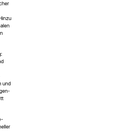
cher
Hinzu
ealen
en
:
nd
e
n und
agen-
tt
e-
eller