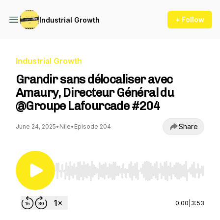
+ Follow
Industrial Growth
Industrial Growth
Grandir sans délocaliser avec
Amaury, Directeur Général du
@Groupe Lafourcade #204
Share
June 24, 2025
•
Nile
•
Episode 204
Use Left/Right to seek, Home/End to jump to st
0:00
|
3:53