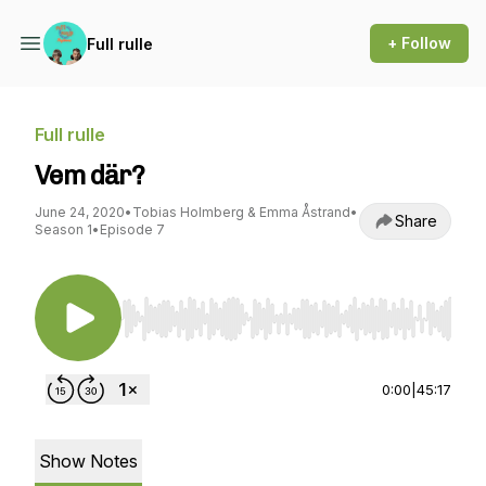
+ Follow
Full rulle
Full rulle
Vem där?
June 24, 2020
•
Tobias Holmberg & Emma Åstrand
•
Share
Season 1
•
Episode 7
Use Left/Right to seek, Home/End to jump to st
0:00
|
45:17
Show Notes