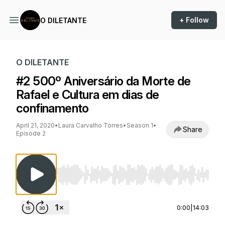
+ Follow
O DILETANTE
O DILETANTE
#2 500º Aniversário da Morte de
Rafael e Cultura em dias de
confinamento
April 21, 2020
•
Laura Carvalho Torres
•
Season 1
•
Share
Episode 2
Use Left/Right to seek, Home/End to jump to st
0:00
|
14:03