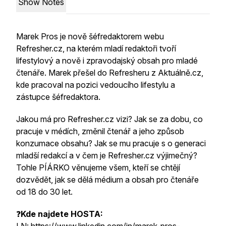
Show Notes
Marek Pros je nově šéfredaktorem webu
Refresher.cz, na kterém mladí redaktoři tvoří
lifestylový a nově i zpravodajský obsah pro mladé
čtenáře. Marek přešel do Refresheru z Aktuálně.cz,
kde pracoval na pozici vedoucího lifestylu a
zástupce šéfredaktora.
Jakou má pro Refresher.cz vizi? Jak se za dobu, co
pracuje v médích, změnil čtenář a jeho způsob
konzumace obsahu? Jak se mu pracuje s o generaci
mladší redakcí a v čem je Refresher.cz výjimečný?
Tohle PÍÁRKO věnujeme všem, kteří se chtějí
dozvědět, jak se dělá médium a obsah pro čtenáře
od 18 do 30 let.
❓
Kde najdete HOSTA: