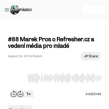
+ Follow
PÍÁRKO
PÍÁRKO
#88 Marek Pros o Refresher.cz a
vedení média pro mladé
Share
August 24, 2023
•
Piaristi
Use Left/Right to seek, Home/End to jump to st
0:00
|
51:40