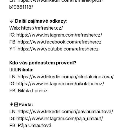
LN: https://www.linkedin.com/in/marek-pros-
b19861118/
🔹
Další zajímavé odkazy:
Web: https://refresher.cz/
IG: https://www.instagram.com/refreshercz/
FB: https://www.facebook.com/refreshercz
YT: https://www.youtube.com/refreshercz
Kdo vás podcastem provedl?
👱🏻‍♀️Nikola:
LN: https://www.linkedin.com/in/nikolalorinczova/
IG: https://www.instagram.com/nikolalorincz/
FB: Nikola Lörincz
👩🏻Pavla:
LN: https://www.linkedin.com/in/pavlaumlaufova/
IG: https://www.instagram.com/paja_umlauf/
FB: Pája Umlaufová