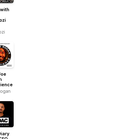
 with
ozi
ozi
Joe
n
rience
Rogan
iary
 CEO