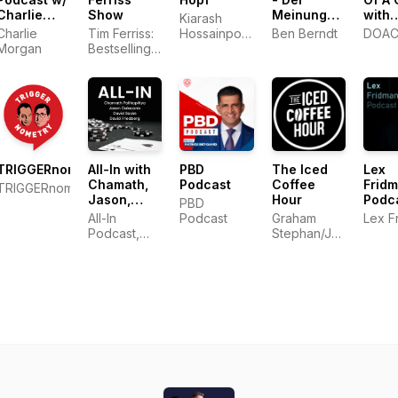
Charlie
Show
Meinungsfreiheit
with
Kiarash
Morgan
verpflichtet.
Stev
Charlie
Tim Ferriss:
Hossainpour,
Ben Berndt
DOA
Bartle
Morgan
Bestselling
Philip Hopf
Author,
Human
Guinea Pig
TRIGGERnometry
All-In with
PBD
The Iced
Lex
Chamath,
Podcast
Coffee
Frid
TRIGGERnometry
Jason,
Hour
Podc
PBD
Sacks &
All-In
Podcast
Graham
Lex F
Friedberg
Podcast,
Stephan/Jack
LLC
Selby