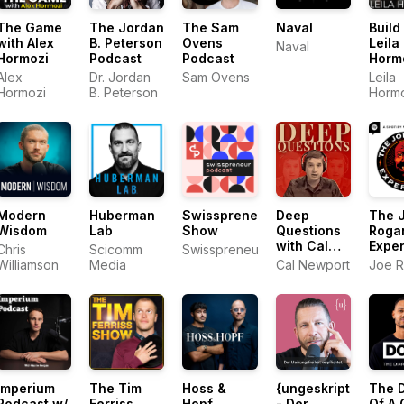
The Game
The Jordan
The Sam
Naval
Build
with Alex
B. Peterson
Ovens
Leila
Naval
Hormozi
Podcast
Podcast
Horm
Alex
Dr. Jordan
Sam Ovens
Leila
Hormozi
B. Peterson
Horm
Modern
Huberman
Swisspreneur
Deep
The 
Wisdom
Lab
Show
Questions
Roga
with Cal
Expe
Chris
Scicomm
Swisspreneur
Newport
Williamson
Media
Cal Newport
Joe 
Imperium
The Tim
Hoss &
{ungeskriptet}
The D
Podcast w/
Ferriss
Hopf
- Der
Of A