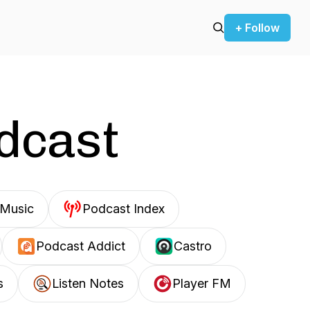
+ Follow
odcast
Music
Podcast Index
Podcast Addict
Castro
s
Listen Notes
Player FM