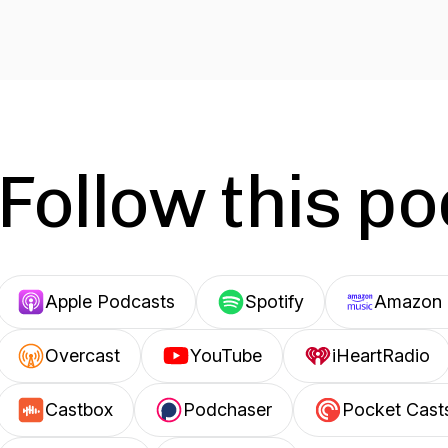
Follow this p
Apple Podcasts
Spotify
Amazon 
Overcast
YouTube
iHeartRadio
Castbox
Podchaser
Pocket Cast