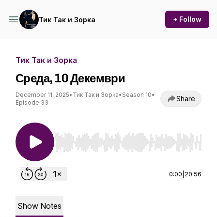
+ Follow
Тик Так и Зорка
Тик Так и Зорка
Среда, 10 Декември
December 11, 2025
•
Тик Так и Зорка
•
Season 10
•
Share
Episode 33
Use Left/Right to seek, Home/End to jump to st
0:00
|
20:56
Show Notes