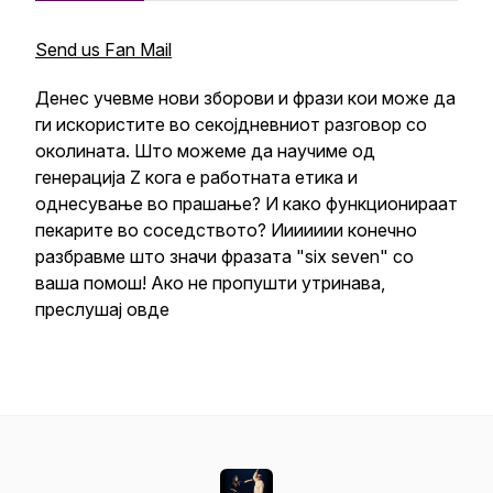
Send us Fan Mail
Денес учевме нови зборови и фрази кои може да
ги искористите во секојдневниот разговор со
околината. Што можеме да научиме од
генерација Z кога е работната етика и
однесување во прашање? И како функционираат
пекарите во соседството? Иииииии конечно
разбравме што значи фразата "six seven" со
ваша помош! Ако не пропушти утринава,
преслушај овде