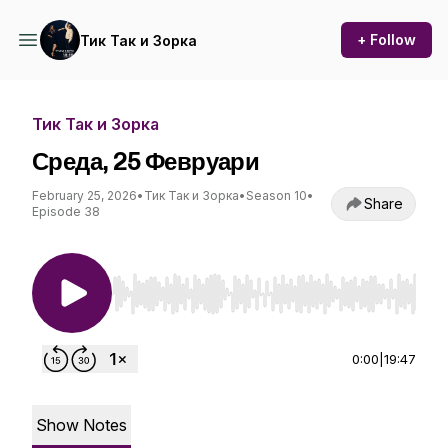
+ Follow
Тик Так и Зорка
Тик Так и Зорка
Среда, 25 Февруари
February 25, 2026
•
Тик Так и Зорка
•
Season 10
•
Share
Episode 38
Use Left/Right to seek, Home/End to jump to st
0:00
|
19:47
Show Notes