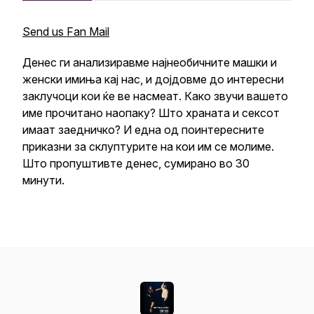
Send us Fan Mail
Денес ги анализиравме најнеобичните машки и
женски имиња кај нас, и дојдовме до интересни
заклучоци кои ќе ве насмеат. Како звучи вашето
име прочитано наопаку? Што храната и сексот
имаат заедничко? И една од поинтересните
приказни за склуптурите на кои им се молиме.
Што пропуштивте денес, сумирано во 30
минути.