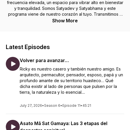
frecuencia elevada, un espacio para vibrar alto en bienestar
y tranquilidad. Somos Satyadev y Satyabhama y este
programa viene de nuestro corazón al tuyo. Transmitimos a
través de este canal la filosofía, el estilo de vida y las
Show More
prácticas del sistema antiguo del Yoga para procurar salud,
paz mental y plenitud.
Latest Episodes
Volver para avanzar…
Ricky es nuestro casero y también nuestro amigo. Es
arquitecto, permacultor, pensador, esposo, papá y un
profundo amante de su territorio huasteco… Qué
dicha existir al lado de personas que pulsen por la
tierra, la naturaleza y lo esencial....
July 27, 2026
•
Season 6
•
Episode 11
•
45:21
Asato Mā Sat Gamaya: Las 3 etapas del