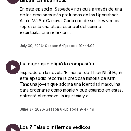
despertar espiritual.
En este episodio, Satyadev nos guía a través de una
de las oraciones más profundas de los Upanishads:
Asato Mā Sat Gamaya. Cada uno de sus tres versos
representa una etapa esencial del camino
espiritual… Una reflexión ...
July 09, 2026
•
Season 6
•
Episode 10
•
44:08
La mujer que eligió la compasión…
Inspirado en la novela 'El monje' de Thích Nhất Hạnh,
este episodio recorre la preciosa historia de Kinh
Tam: una joven que adopta una identidad masculina
para ordenarse como monje y que estando en estas,
enfrentó el rechazo, la injusticia y el...
June 27, 2026
•
Season 6
•
Episode 9
•
47:49
Los 7 Talas o infiernos védicos