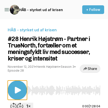
+ Follow
HÅB - styrket ud af krisen
HÅB - styrket ud af krisen
#28 Henrik Højstrøm - Partner i
TrueNorth, fortæller om et
meningsfyldt liv med successer,
kriser og intensitet
November 12, 2021
•
Henrik Højstrøm
•
Season 3
•
Share
Episode 28
Use Left/Right to seek, Home/End to jump to st
0:00
|
1:28:04