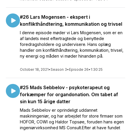
#26 Lars Mogensen - ekspert i
konflikthåndtering, kommunikation og trivsel
I denne episode møder vi Lars Mogensen, som er en
af landets mest eftertragtede og benyttede
foredragsholdere og undervisere. Hans oplæg
handler om konflikthåndtering, kommunikation, trivsel,
ny energi og måden vi møder hinanden på.
October 18, 2021
•
Season 3
•
Episode 26
•
1:30:25
#25 Mads Sebbelov - psykoterapeut og
forkæmper for organdonation. Om tabet af
sin kun 15 årige datter
Mads Sebbelov er oprindeligt uddannet
maskiningeniør, og har arbejdet for store firmaer som
HOFOR, COWI og Haldor Topsøe, foruden hans egen
ingeniørvirksomhed MS Consult.Efter at have fundet