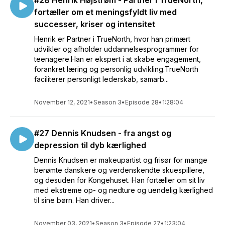
#28 Henrik Højstrøm - Partner i TrueNorth,
fortæller om et meningsfyldt liv med
successer, kriser og intensitet
Henrik er Partner i TrueNorth, hvor han primært
udvikler og afholder uddannelsesprogrammer for
teenagere.Han er ekspert i at skabe engagement,
forankret læring og personlig udvikling.TrueNorth
faciliterer personligt lederskab, samarb...
November 12, 2021
•
Season 3
•
Episode 28
•
1:28:04
#27 Dennis Knudsen - fra angst og
depression til dyb kærlighed
Dennis Knudsen er makeupartist og frisør for mange
berømte danskere og verdenskendte skuespillere,
og desuden for Kongehuset. Han fortæller om sit liv
med ekstreme op- og nedture og uendelig kærlighed
til sine børn. Han driver...
November 03, 2021
•
Season 3
•
Episode 27
•
1:23:04