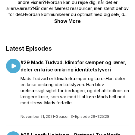
andre visner?Hvordan kan du rejse dig, når det er
allersværest?Når der er færrest ressourcer, men størst behov
for det.Hvordan kommunikerer du optimalt med dig selv, de
nærmeste og med dine kollegaer, når det hele brænder på?
Show More
Er du styret af frygt eller håb, når du bliver max presset?Jeg
blev ramt af en dødelig lavine på Mont Blanc i 2012, hvor 9
mistede livet. Jeg har selv oplevet Posttraumatisk
Vækst.Denne podcast vil inspirere dig og klæde dig på, til at
Latest Episodes
komme styrket ud af kriser. Mentalisering og Posttraumatisk
Vækst - er de to gennemgående værktøjet du lærer
#29 Mads Tudvad, klimaforkæmper og lærer,
om.Velkommen om bord.
deler en krise omkring identitetstyveri
Mads Tudvad er klimaforkæmper og lærer.Han deler
en krise omkring identitetstyveri. Han blev
uretmæssigt sigtet for bedrageri, og det afstedkom en
længere krise, som var med til at køre Mads helt ned
med stress. Mads fortælle...
November 21, 2021
•
Season 3
•
Episode 29
•
1:25:28